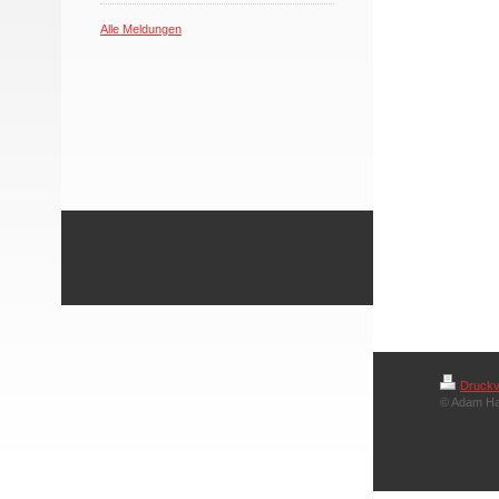
Alle Meldungen
Druckv
© Adam H